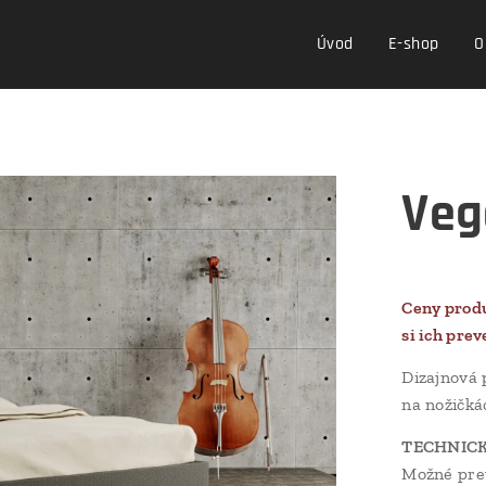
Úvod
E-shop
O
Veg
Ceny produ
si ich prev
Dizajnová 
na nožičk
TECHNIC
Možné pre