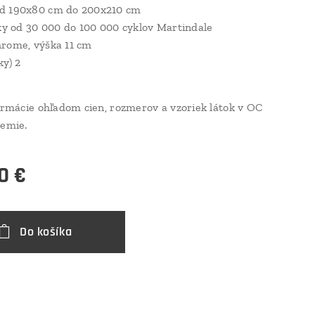
d 190x80 cm do 200x210 cm
tky od 30 000 do 100 000 cyklov Martindale
rome, výška 11 cm
ky) 2
formácie ohľadom cien, rozmerov a vzoriek látok v OC
zemie.
0
€
Do košíka