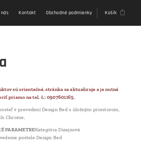
 nás
Kontakt
Obchodné podmienky
Košík
a
ktov sú orientačné, stránka sa aktualizuje a je nutné
eriť priamo na tel. č.: 0907601165.
posteľ v prevedení Design Bed s úložným priestorom,
ách Chrome.
KÉ PARAMETRE
Kategória Dizajnová
vedenie postele Design Bed