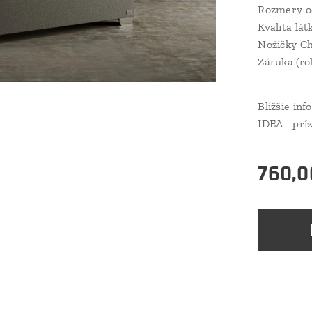
Rozmery o
Kvalita lá
Nožičky Ch
Záruka (ro
Bližšie in
IDEA - prí
760,0