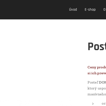
Úvod
E-shop
O
Pos
Ceny produ
si ich prev
Posteľ
DO
ktorý uspo
masívneho
or