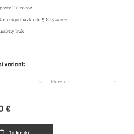
posteľ 10 rokov
ť na objednávku do 5-8 týždňov
masívny buk
i variant:
Morenie
0
€
Do košíka