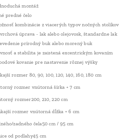
dnoduchá montáž
né predné čelo
žnosť kombinácie z viacerých typov nočných stolíkov
vrchová úprava - lak alebo olejovosk, štandardne lak
evedenie prírodný buk alebo morený buk
vnosť a stabilita je zaistená excentrickým kovaním
bodové kovanie pre nastavenie rôznej výšky
kajší rozmer 80, 90, 100, 120, 140, 160, 180 cm
útorný rozmer vnútorná šírka + 7 cm
útorný rozmer200, 210, 220 cm
nkajší rozmer vnútorná dĺžka + 6 cm
dného/zadného čela50 cm / 95 cm
nice od podlahy45 cm