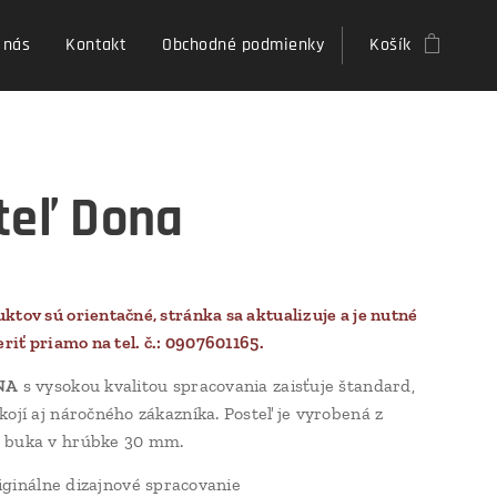
 nás
Kontakt
Obchodné podmienky
Košík
teľ Dona
ktov sú orientačné, stránka sa aktualizuje a je nutné
eriť priamo na tel. č.: 0907601165.
NA
s vysokou kvalitou spracovania zaisťuje štandard,
kojí aj náročného zákazníka. Posteľ je vyrobená z
 buka v hrúbke 30 mm.
iginálne dizajnové spracovanie