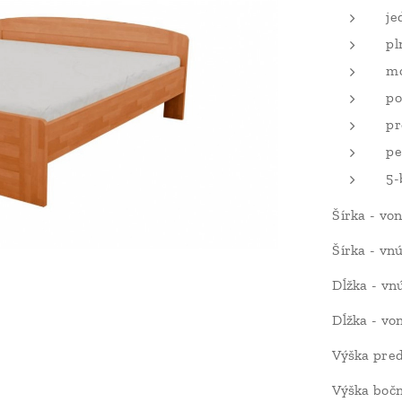
je
pl
mo
po
pr
pe
5-
Šírka - von
Šírka - vn
Dĺžka - vn
Dĺžka - vo
Výška pre
Výška boč