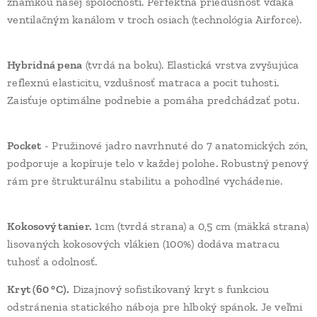
známkou našej spoločnosti. Perfektná priedušnosť vďaka
ventilačným kanálom v troch osiach (technológia Airforce).
Hybridná pena
(tvrdá na boku). Elastická vrstva zvyšujúca
reflexnú elasticitu, vzdušnosť matraca a pocit tuhosti.
Zaisťuje optimálne podnebie a pomáha predchádzať potu.
Pocket
- Pružinové jadro navrhnuté do 7 anatomických zón,
podporuje a kopíruje telo v každej polohe. Robustný penový
rám pre štrukturálnu stabilitu a pohodlné vychádenie.
Kokosový tanier.
1cm (tvrdá strana) a 0,5 cm (mäkká strana)
lisovaných kokosových vlákien (100%) dodáva matracu
tuhosť a odolnosť.
Kryt (60 °C).
Dizajnový sofistikovaný kryt s funkciou
odstránenia statického náboja pre hlboký spánok. Je veľmi