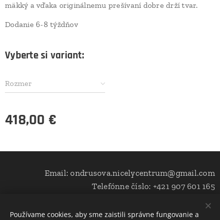
mäkký a vďaka originálnemu prešívaní dobre drží tvar.
Dodanie 6-8 týždňov
Vyberte si variant:
Rozmer
418,00
€
Email: ondrusova.nicelycentrum@gmail.com
Telefónne číslo: +421 907 601 165
Používame cookies, aby sme zaistili správne fungovanie a