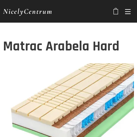
NicelyCentrum
Matrac Arabela Hard