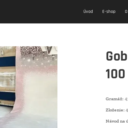
Úvod
E-shop
O
Gob
100
Gramáž:
4
Zloženie:
4
Návod na 