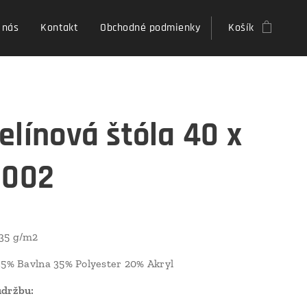
 nás
Kontakt
Obchodné podmienky
Košík
elínová štóla 40 x
 002
35 g/m2
5% Bavlna 35% Polyester 20% Akryl
údržbu: