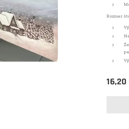
Mo
Rozmer štó
Vý
Ne
Že
pa
Vý
16,20