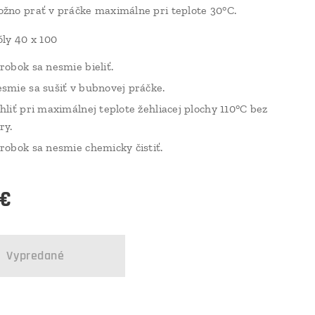
žno prať v práčke maximálne pri teplote 30°C.
ly 40 x 100
robok sa nesmie bieliť.
smie sa sušiť v bubnovej práčke.
hliť pri maximálnej teplote žehliacej plochy 110°C bez
ry.
robok sa nesmie chemicky čistiť.
€
Vypredané