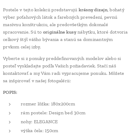
Postele v tejto kolekcii predstavujú
krásny dizajn
, bohatý
výber poťahových látok a farebných prevedení, pevnú
masívnu konštrukciu, ale predovšetkým dokonalé
spracovanie. Sú to
originálne kusy
nábytku, ktoré dotvoria
celkový štýl vášho bývania a stanú sa dominantným
prvkom celej izby.
Vyberte si z ponuky preddefinovaných modelov alebo si
posteľ vyskladajte podľa Vašich požiadaviek. Stačí náš
kontaktovať a my Vám radi vypracujeme ponuku. Môžete
sa inšpirovať v našej fotogalérii:
POPIS:
rozmer lôžka: 180x200cm
rám postele: Design bed 30cm
nohy: ELEGANCE
výška čela: 150cm