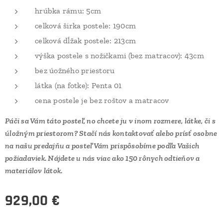
hrúbka rámu: 5cm
celková širka postele: 190cm
celková dĺžak postele: 213cm
výška postele s nožičkami (bez matracov): 43cm
bez úožného priestoru
látka (na fotke): Penta 01
cena postele je bez roštov a matracov
Páči sa Vám táto posteľ, no chcete ju v inom rozmere, látke, či s
úložným priestorom? Stačí nás kontaktovať alebo prísť osobne
na našu predajňu a posteľ Vám prispôsobíme podľa Vašich
požiadaviek. Nájdete u nás viac ako 150 rônych odtieňov a
materiálov látok.
929,00
€