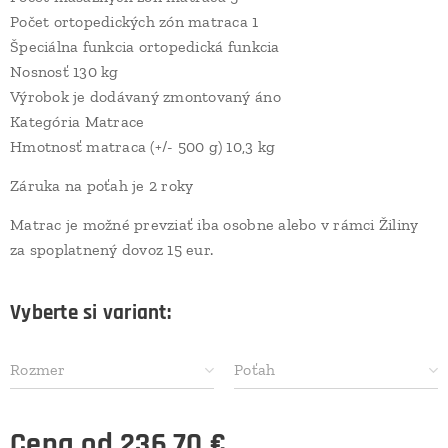
Počet ortopedických zón matraca 1
Špeciálna funkcia ortopedická funkcia
Nosnosť 130 kg
Výrobok je dodávaný zmontovaný áno
Kategória Matrace
Hmotnosť matraca (+/- 500 g) 10,3 kg
Záruka na poťah je 2 roky
Matrac je možné prevziať iba osobne alebo v rámci Žiliny
za spoplatnený dovoz 15 eur.
Vyberte si variant:
Rozmer
Poťah
Cena od
236,70
€