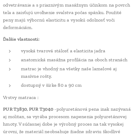
odvetrávanie a s priaznivým masážnym účinkom na povrch
tela a zaisťujú uvoľnenie svalstva počas spánku. Použité
peny majú výbornú elasticitu a vysokú odolnosť voči
deformáciám.
Ďalšie vlastnosti:
vysoká tvarová stálosť a elasticita jadra
anatomická masážna profilácia na oboch stranách
matrac je vhodný na všetky naše lamelové aj
masívne rošty.
dostupný v šírke 80 a 90 cm
Vrstvy matraca :
PUR T3830, PUR T3040
-polyuretánová pena inak nazývaná
aj molitan, sa vyrába procesom napenenia polyuretánovej
hmoty. V súčasnej dobe je výrobný proces na tak vysokej
úrovni, že materiál neobsahuje žiadne zdraviu škodlivé