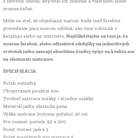
a farebne odlíšili, aby bolo ich zloženie a vlastnosti jasne
zrozumiteľné.
Môže sa stať, že objednaný matrac bude mať farebné
prevedenie pien mierne odlišné, ako sme zobrazili v
katalógu alebo na internete.
Najdôležitejšie na tom je, že
mierne farebné, alebo odtieňové odchýlky na jednotlivých
vrstvách jadra nemajú absolútne žiadny vplyv na kvalitu ani
na vlastnosti matracov.
ŠPECIFIKÁCIA
Poťah voliteľný
Obojstranné použitie áno
Tvrdosť matraca mäkký / stredne mäkký
Materiál jadra elastická pena
Výška matraca (vrátane poťahu) 20 cm
Pre rozmer postele 90 x 200
Počet vrstiev jadra 3
Počet masážnych zón matraca 5