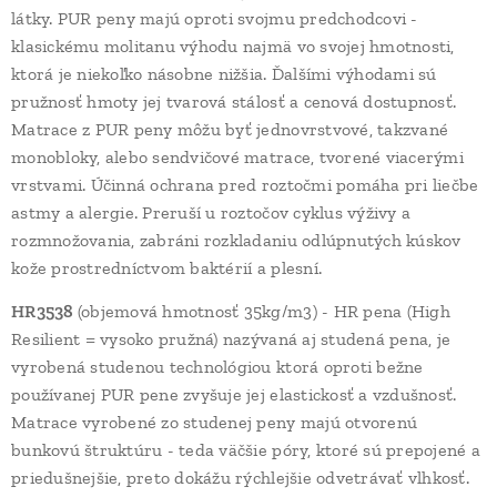
látky. PUR peny majú oproti svojmu predchodcovi -
klasickému molitanu výhodu najmä vo svojej hmotnosti,
ktorá je niekoľko násobne nižšia. Ďalšími výhodami sú
pružnosť hmoty jej tvarová stálosť a cenová dostupnosť.
Matrace z PUR peny môžu byť jednovrstvové, takzvané
monobloky, alebo sendvičové matrace, tvorené viacerými
vrstvami. Účinná ochrana pred roztočmi pomáha pri liečbe
astmy a alergie. Preruší u roztočov cyklus výživy a
rozmnožovania, zabráni rozkladaniu odlúpnutých kúskov
kože prostredníctvom baktérií a plesní.
HR3538
(objemová hmotnosť 35kg/m3) - HR pena (High
Resilient = vysoko pružná) nazývaná aj studená pena, je
vyrobená studenou technológiou ktorá oproti bežne
používanej PUR pene zvyšuje jej elastickosť a vzdušnosť.
Matrace vyrobené zo studenej peny majú otvorenú
bunkovú štruktúru - teda väčšie póry, ktoré sú prepojené a
priedušnejšie, preto dokážu rýchlejšie odvetrávať vlhkosť.