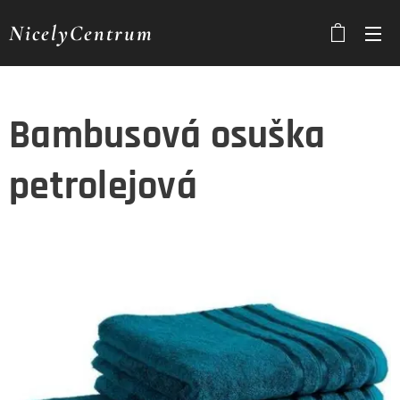
NicelyCentrum
Bambusová osuška
petrolejová