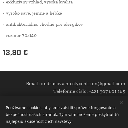
- exkluzívny vzhľad, vysoká kvalita
- vysoko savé, jemné a hebké
- antibakteriálne, vhodné pre alergikov
- rozmer 70x140
13,80
€
Email: ondrusova.nicelycentrum@gmail.com
Telefónne číslo: +421 907 601 165
Používame cookies, aby sme zaistili správne fungovanie a
bezpečnosť našich stránok. Tým vám môžeme poskytnúť tú
Cookies
najlepšiu skúsenosť z ich návštevy.