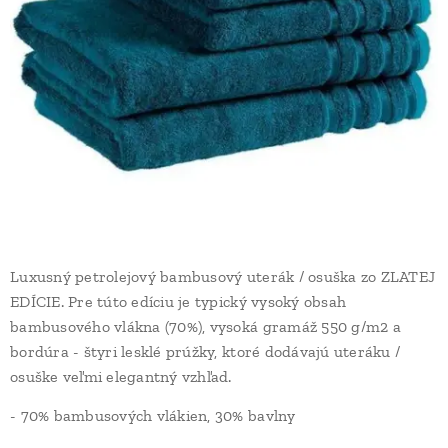
Luxusný petrolejový bambusový uterák / osuška zo ZLATEJ
EDÍCIE. Pre túto edíciu je typický vysoký obsah
bambusového vlákna (70%), vysoká gramáž 550 g/m2 a
bordúra - štyri lesklé prúžky, ktoré dodávajú uteráku /
osuške veľmi elegantný vzhľad.
- 70% bambusových vlákien, 30% bavlny