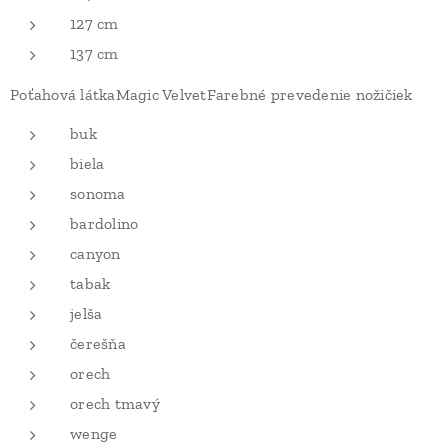
127 cm
137 cm
Poťahová látkaMagic VelvetFarebné prevedenie nožičiek
buk
biela
sonoma
bardolino
canyon
tabak
jelša
čerešňa
orech
orech tmavý
wenge