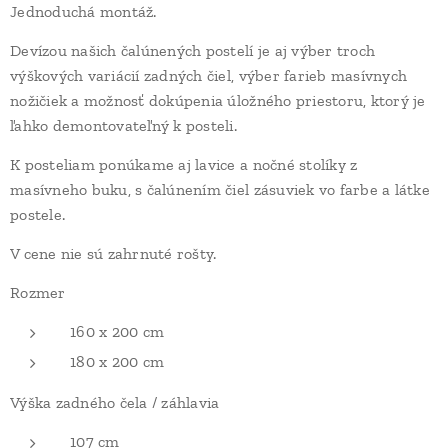
Jednoduchá montáž.
Devízou našich čalúnených postelí je aj výber troch
výškových variácií zadných čiel, výber farieb masívnych
nožičiek a možnosť dokúpenia úložného priestoru, ktorý je
ľahko demontovateľný k posteli.
K posteliam ponúkame aj lavice a nočné stolíky z
masívneho buku, s čalúnením čiel zásuviek vo farbe a látke
postele.
V cene nie sú zahrnuté rošty.
Rozmer
160 x 200 cm
180 x 200 cm
Výška zadného čela / záhlavia
107 cm