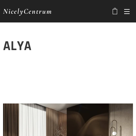
NicelyCentrum
ALYA